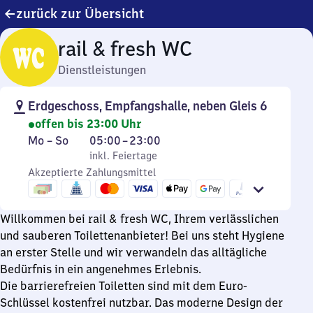
zurück zur Übersicht
rail & fresh WC
Dienstleistungen
Erdgeschoss, Empfangshalle, neben Gleis 6
offen bis 23:00 Uhr
Montag
,
Von
Mo
–
So
05:00
–
23:00
bis
inkl. Feiertage
5
inkl. Feiertage
Sonntag
Akzeptierte Zahlungsmittel
Uhr
bis
23
Willkommen bei rail & fresh WC, Ihrem verlässlichen
Uhr
und sauberen Toilettenanbieter! Bei uns steht Hygiene
an erster Stelle und wir verwandeln das alltägliche
Bedürfnis in ein angenehmes Erlebnis.
Die barrierefreien Toiletten sind mit dem Euro-
Schlüssel kostenfrei nutzbar. Das moderne Design der