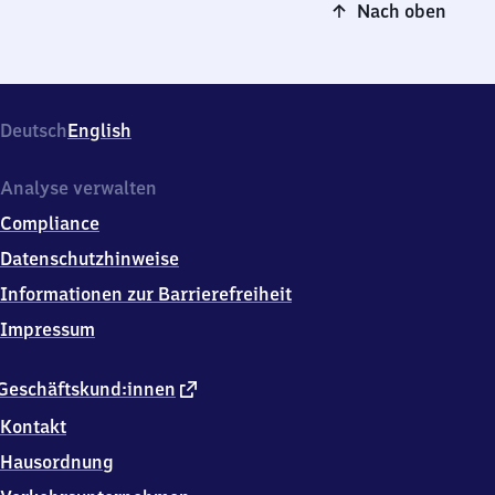
Nach oben
Deutsch
English
Analyse verwalten
Compliance
Datenschutzhinweise
Informationen zur Barrierefreiheit
Impressum
externer
Geschäftskund:innen
Link
Kontakt
Hausordnung