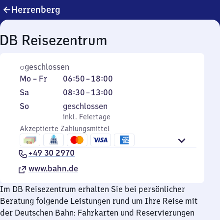
Herrenberg
DB Reisezentrum
geschlossen
Montag
Von
Mo
–
Fr
06:50
–
18:00
bis
6
Samstag
Von
Sa
08:30
–
13:00
Freitag
Uhr
8
Sonntag
,
So
geschlossen
50
Uhr
inkl. Feiertage
inkl. Feiertage
bis
30
Akzeptierte Zahlungsmittel
18
bis
Uhr
13
+49 30 2970
Uhr
www.bahn.de
Im DB Reisezentrum erhalten Sie bei persönlicher
Beratung folgende Leistungen rund um Ihre Reise mit
der Deutschen Bahn: Fahrkarten und Reservierungen