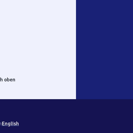
h oben
h
English