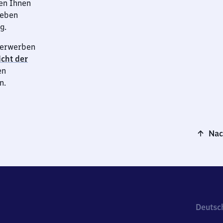
en Ihnen
neben
g.
n erwerben
cht der
en
n.
Nac
Deutsc