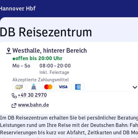
Hannover Hbf
DB Reisezentrum
Westhalle, hinterer Bereich
offen bis 20:00 Uhr
Montag
,
Von
Mo
–
So
08:00
–
20:00
bis
inkl. Feiertage
8
inkl. Feiertage
Sonntag
Akzeptierte Zahlungsmittel
Uhr
bis
+49 30 2970
20
Uhr
www.bahn.de
Im DB Reisezentrum erhalten Sie bei persönlicher Beratun
Leistungen rund um Ihre Reise mit der Deutschen Bahn: Fa
Reservierungen bis kurz vor Abfahrt, Zeitkarten und DB M