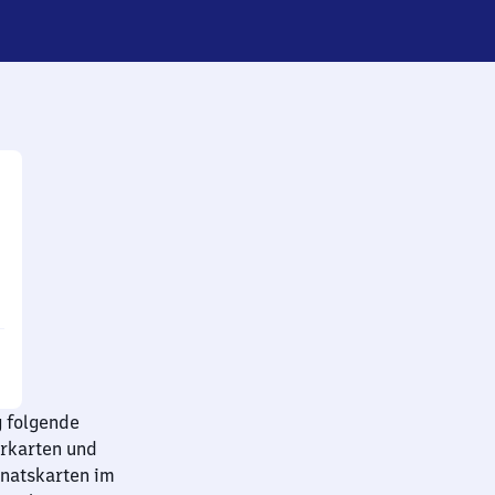
g folgende
hrkarten und
onatskarten im