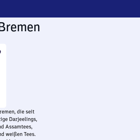
 Bremen
9
remen, die seit
ige Darjeelings,
und Assamtees,
nd weißen Tees.