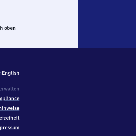
h oben
h
English
erwalten
mpliance
hinweise
efreiheit
pressum