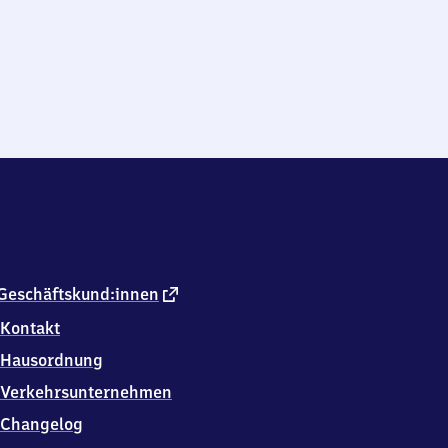
externer
Geschäftskund:innen
Link
Kontakt
Hausordnung
Verkehrsunternehmen
Changelog