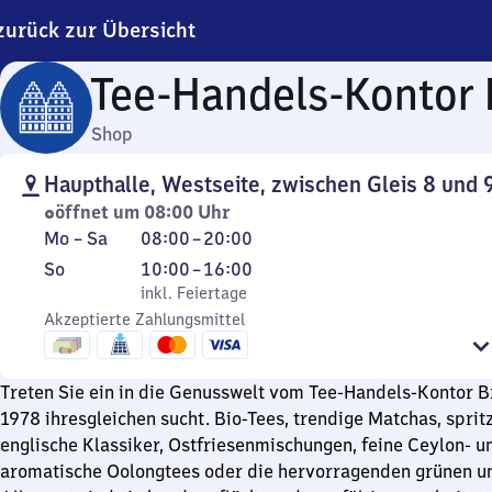
zurück zur Übersicht
Tee-Handels-Kontor
Shop
Haupthalle, Westseite, zwischen Gleis 8 und 
öffnet um 08:00 Uhr
Montag
Von
Mo
–
Sa
08:00
–
20:00
bis
8
Sonntag
,
Von
So
10:00
–
16:00
Samstag
Uhr
inkl. Feiertage
10
inkl. Feiertage
bis
Akzeptierte Zahlungsmittel
Uhr
20
bis
Uhr
16
Treten Sie ein in die Genusswelt vom Tee-Handels-Kontor B
Uhr
1978 ihresgleichen sucht. Bio-Tees, trendige Matchas, spritz
englische Klassiker, Ostfriesenmischungen, feine Ceylon- 
aromatische Oolongtees oder die hervorragenden grünen u