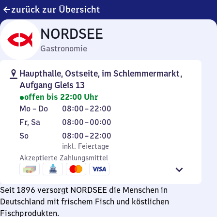
zurück zur Übersicht
NORDSEE
Gastronomie
Haupthalle, Ostseite, im Schlemmermarkt,
Aufgang Gleis 13
offen bis 22:00 Uhr
Montag
Von
Mo
–
Do
08:00
–
22:00
bis
8
Freitag
Von
Fr
,
Sa
08:00
–
00:00
Donnerstag
Uhr
und
8
Sonntag
,
Von
So
08:00
–
22:00
bis
Samstag
Uhr
inkl. Feiertage
8
inkl. Feiertage
22
bis
Akzeptierte Zahlungsmittel
Uhr
Uhr
0
bis
Uhr
22
Seit 1896 versorgt NORDSEE die Menschen in
Uhr
Deutschland mit frischem Fisch und köstlichen
Fischprodukten.