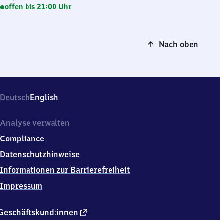
offen bis 21:00 Uhr
Nach oben
Deutsch
English
Analyse verwalten
Compliance
Datenschutzhinweise
Informationen zur Barrierefreiheit
Impressum
externer
Geschäftskund:innen