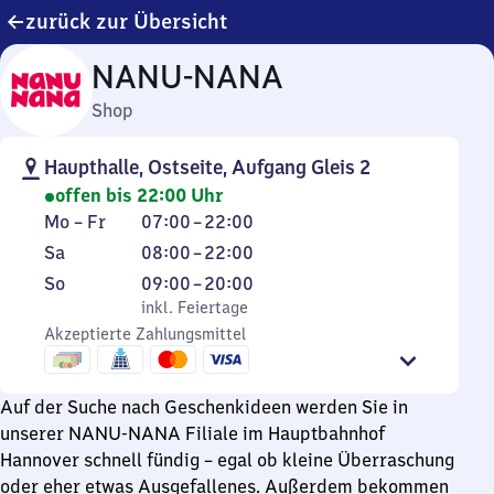
zurück zur Übersicht
NANU-NANA
Shop
Haupthalle, Ostseite, Aufgang Gleis 2
offen bis 22:00 Uhr
Montag
Von
Mo
–
Fr
07:00
–
22:00
bis
7
Samstag
Von
Sa
08:00
–
22:00
Freitag
Uhr
8
Sonntag
,
Von
So
09:00
–
20:00
bis
Uhr
inkl. Feiertage
9
inkl. Feiertage
22
bis
Akzeptierte Zahlungsmittel
Uhr
Uhr
22
bis
Uhr
20
Auf der Suche nach Geschenkideen werden Sie in
Uhr
unserer NANU-NANA Filiale im Hauptbahnhof
Hannover schnell fündig – egal ob kleine Überraschung
oder eher etwas Ausgefallenes. Außerdem bekommen