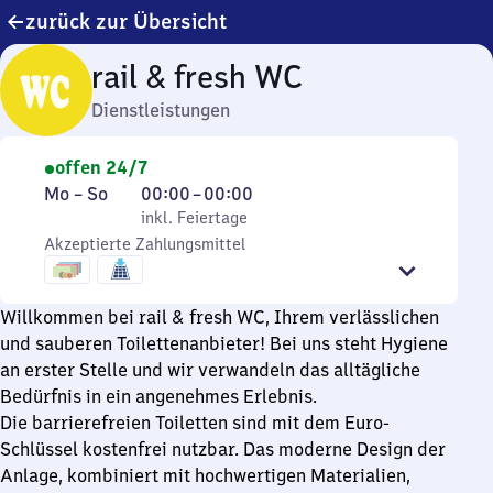
zurück zur Übersicht
rail & fresh WC
Dienstleistungen
offen 24/7
Montag
,
Von
Mo
–
So
00:00
–
00:00
bis
inkl. Feiertage
0
inkl. Feiertage
Sonntag
Akzeptierte Zahlungsmittel
Uhr
bis
0
Willkommen bei rail & fresh WC, Ihrem verlässlichen
Uhr
und sauberen Toilettenanbieter! Bei uns steht Hygiene
an erster Stelle und wir verwandeln das alltägliche
Bedürfnis in ein angenehmes Erlebnis.
Die barrierefreien Toiletten sind mit dem Euro-
Schlüssel kostenfrei nutzbar. Das moderne Design der
Anlage, kombiniert mit hochwertigen Materialien,