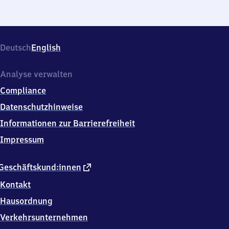
Deutsch
English
Analyse verwalten
Compliance
Datenschutzhinweise
Informationen zur Barrierefreiheit
Impressum
externer
Geschäftskund:innen
Link
Kontakt
Hausordnung
Verkehrsunternehmen