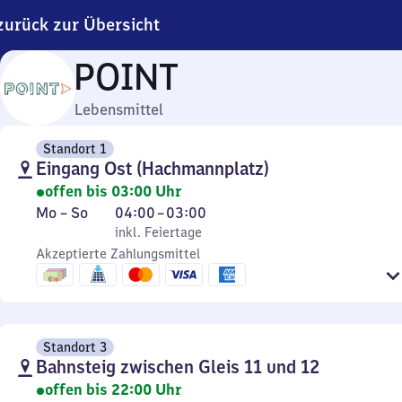
zurück zur Übersicht
POINT
Lebensmittel
Standort 1
Eingang Ost (Hachmannplatz)
offen bis 03:00 Uhr
Montag
,
Von
Mo
–
So
04:00
–
03:00
bis
inkl. Feiertage
4
inkl. Feiertage
Sonntag
Akzeptierte Zahlungsmittel
Uhr
bis
3
Uhr
Standort 3
Bahnsteig zwischen Gleis 11 und 12
offen bis 22:00 Uhr