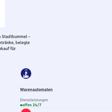
m Stadtbummel –
etränke, belegte
nkauf für
Warenautomaten
Dienstleistungen
offen 24/7