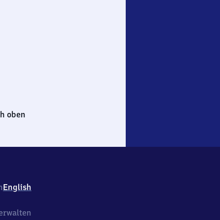
h oben
h
English
erwalten