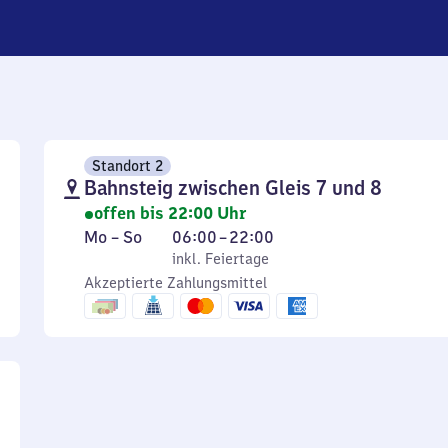
Standort 2
Bahnsteig zwischen Gleis 7 und 8
offen bis 22:00 Uhr
Montag
,
Von
Mo
–
So
06:00
–
22:00
bis
inkl. Feiertage
6
inkl. Feiertage
Sonntag
Akzeptierte Zahlungsmittel
Uhr
bis
22
Uhr