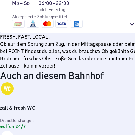
Montag
,
Von
Mo
–
So
06:00
–
22:00
bis
inkl. Feiertage
6
inkl. Feiertage
Sonntag
Akzeptierte Zahlungsmittel
Uhr
bis
22
FRESH. FAST. LOCAL.
Uhr
Ob auf dem Sprung zum Zug, in der Mittagspause oder bei
bei POINT findest du alles, was du brauchst: Ob gekühlte G
Brötchen, frisches Obst, süße Snacks oder ein spontaner Ei
Zuhause – komm vorbei!
Auch an diesem Bahnhof
rail & fresh WC
Dienstleistungen
offen 24/7