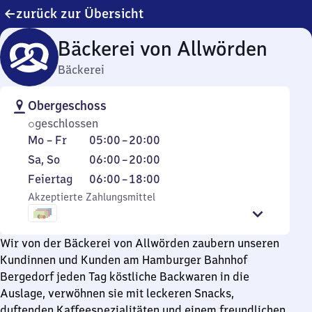
zurück zur Übersicht
Bäckerei von Allwörden
Bäckerei
Obergeschoss
geschlossen
Montag
Von
Mo
–
Fr
05:00
–
20:00
bis
5
Samstag
Von
Sa
,
So
06:00
–
20:00
Freitag
Uhr
und
6
Feiertag
Von
Feiertag
06:00
–
18:00
bis
Sonntag
Uhr
6
Akzeptierte Zahlungsmittel
20
bis
Uhr
Uhr
20
bis
Uhr
Wir von der Bäckerei von Allwörden zaubern unseren
18
Kundinnen und Kunden am Hamburger Bahnhof
Uhr
Bergedorf jeden Tag köstliche Backwaren in die
Auslage, verwöhnen sie mit leckeren Snacks,
duftenden Kaffeespezialitäten und einem freundlichen