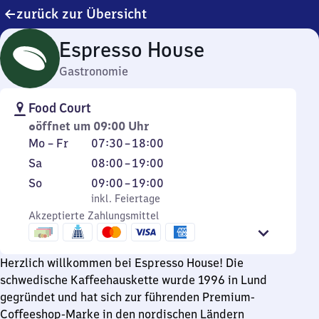
zurück zur Übersicht
Espresso House
Gastronomie
Food Court
öffnet um 09:00 Uhr
Montag
Von
Mo
–
Fr
07:30
–
18:00
bis
7
Samstag
Von
Sa
08:00
–
19:00
Freitag
Uhr
8
Sonntag
,
Von
So
09:00
–
19:00
30
Uhr
inkl. Feiertage
9
inkl. Feiertage
bis
bis
Akzeptierte Zahlungsmittel
Uhr
18
19
bis
Uhr
Uhr
19
Herzlich willkommen bei Espresso House! Die
Uhr
schwedische Kaffeehauskette wurde 1996 in Lund
gegründet und hat sich zur führenden Premium-
Coffeeshop-Marke in den nordischen Ländern