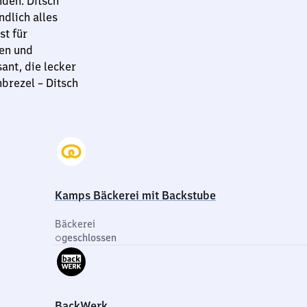
den. Ditsch
ndlich alles
st für
len und
ant, die lecker
nbrezel – Ditsch
Kamps Bäckerei mit Backstube
Bäckerei
geschlossen
BackWerk