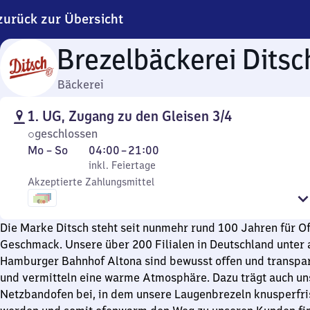
zurück zur Übersicht
Brezelbäckerei Ditsc
Bäckerei
1. UG, Zugang zu den Gleisen 3/4
geschlossen
Montag
,
Von
Mo
–
So
04:00
–
21:00
bis
inkl. Feiertage
4
inkl. Feiertage
Sonntag
Akzeptierte Zahlungsmittel
Uhr
bis
21
Die Marke Ditsch steht seit nunmehr rund 100 Jahren für O
Uhr
Geschmack. Unsere über 200 Filialen in Deutschland unte
Hamburger Bahnhof Altona sind bewusst offen und transpar
und vermitteln eine warme Atmosphäre. Dazu trägt auch un
Netzbandofen bei, in dem unsere Laugenbrezeln knusperfr