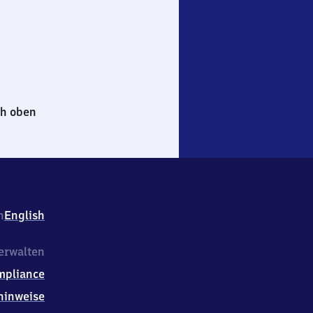
h oben
h
English
erwalten
mpliance
hinweise