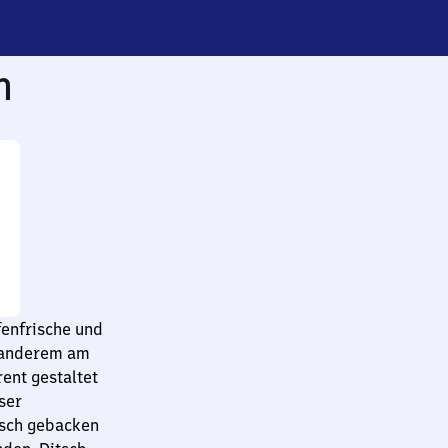
h
fenfrische und
r anderem am
ent gestaltet
ser
isch gebacken