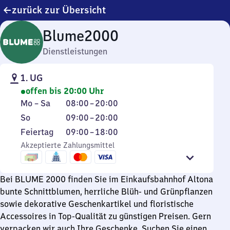
zurück zur Übersicht
Blume2000
Dienstleistungen
1. UG
offen bis 20:00 Uhr
Montag
Von
Mo
–
Sa
08:00
–
20:00
bis
8
Sonntag
Von
So
09:00
–
20:00
Samstag
Uhr
9
Feiertag
Von
Feiertag
09:00
–
18:00
bis
Uhr
9
Akzeptierte Zahlungsmittel
20
bis
Uhr
Uhr
20
bis
Uhr
Bei BLUME 2000 finden Sie im Einkaufsbahnhof Altona
18
bunte Schnittblumen, herrliche Blüh- und Grünpflanzen
Uhr
sowie dekorative Geschenkartikel und floristische
Accessoires in Top-Qualität zu günstigen Preisen. Gern
verpacken wir auch Ihre Geschenke. Suchen Sie einen