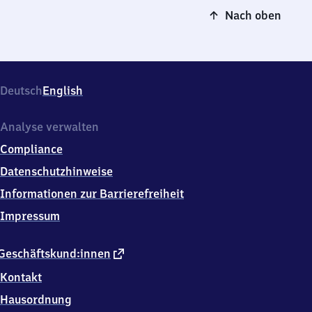
Nach oben
Deutsch
English
Analyse verwalten
Compliance
Datenschutzhinweise
Informationen zur Barrierefreiheit
Impressum
externer
Geschäftskund:innen
Link
Kontakt
Hausordnung