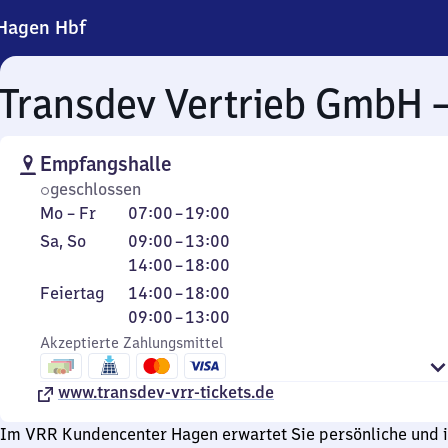
Hagen Hbf
Transdev Vertrieb GmbH 
Empfangshalle
geschlossen
Montag
Von
Mo
–
Fr
07:00
–
19:00
bis
7
Samstag
Von
Von
Sa
,
So
09:00
–
13:00
Freitag
Uhr
und
9
14
14:00
–
18:00
bis
Sonntag
Uhr
Uhr
Feiertag
Von
Von
Feiertag
14:00
–
18:00
19
bis
bis
14
9
09:00
–
13:00
Uhr
13
18
Uhr
Uhr
Akzeptierte Zahlungsmittel
Uhr
Uhr
bis
bis
18
13
www.transdev-vrr-tickets.de
Uhr
Uhr
Im VRR Kundencenter Hagen erwartet Sie persönliche und i