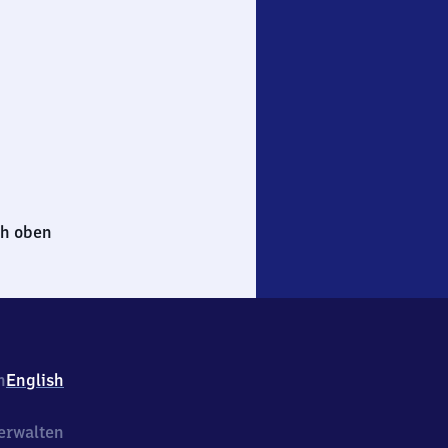
h oben
h
English
erwalten