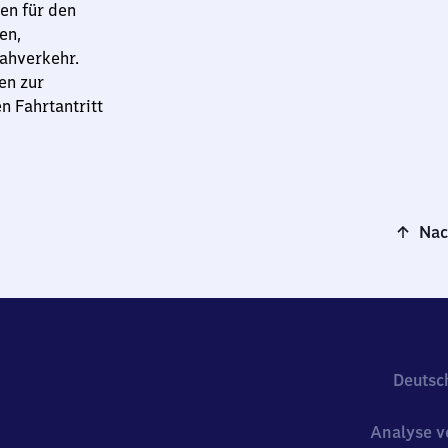
en für den
en,
ahverkehr.
en zur
n Fahrtantritt
Nac
Deutsc
Analyse v