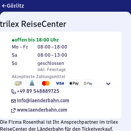
Görlitz
trilex ReiseCenter
offen bis 18:00 Uhr
Montag
Von
Mo
–
Fr
08:00
–
18:00
bis
8
Samstag
Von
Sa
08:00
–
13:00
Freitag
Uhr
8
Sonntag
,
So
geschlossen
bis
Uhr
inkl. Feiertage
inkl. Feiertage
18
bis
Akzeptierte Zahlungsmittel
Uhr
13
Uhr
+49 89 548889725
info@laenderbahn.com
www.laenderbahn.com
Die Firma Rosenthal ist Ihr Ansprechpartner im trilex
ReiseCenter der Länderbahn für den Ticketverkauf,