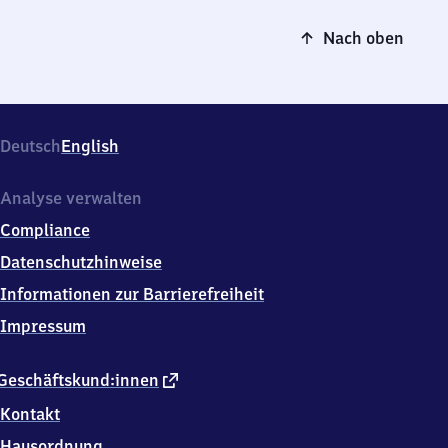
Nach oben
Deutsch
English
Analyse verwalten
Compliance
Datenschutzhinweise
Informationen zur Barrierefreiheit
Impressum
externer
Geschäftskund:innen
Link
Kontakt
Hausordnung