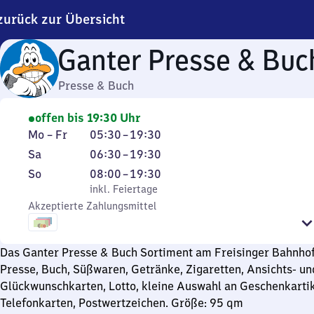
zurück zur Übersicht
Ganter Presse & Buc
Presse & Buch
offen bis 19:30 Uhr
Montag
Von
Mo
–
Fr
05:30
–
19:30
bis
5
Samstag
Von
Sa
06:30
–
19:30
Freitag
Uhr
6
Sonntag
,
Von
So
08:00
–
19:30
30
Uhr
inkl. Feiertage
8
inkl. Feiertage
bis
30
Akzeptierte Zahlungsmittel
Uhr
19
bis
bis
Uhr
19
19
30
Das Ganter Presse & Buch Sortiment am Freisinger Bahnhof
Uhr
Uhr
Presse, Buch, Süßwaren, Getränke, Zigaretten, Ansichts- un
30
30
Glückwunschkarten, Lotto, kleine Auswahl an Geschenkartik
Telefonkarten, Postwertzeichen. Größe: 95 qm