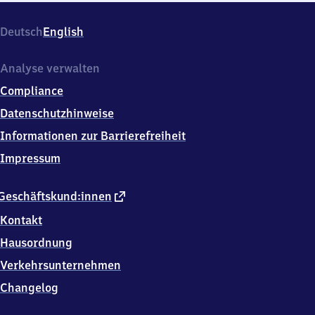
Deutsch
English
Analyse verwalten
Compliance
Datenschutzhinweise
Informationen zur Barrierefreiheit
Impressum
externer
Geschäftskund:innen
Link
Kontakt
Hausordnung
Verkehrsunternehmen
Changelog