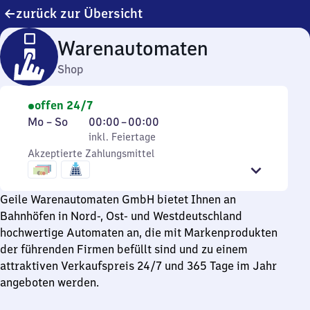
zurück zur Übersicht
Warenautomaten
Shop
offen 24/7
Montag
,
Von
Mo
–
So
00:00
–
00:00
bis
inkl. Feiertage
0
inkl. Feiertage
Sonntag
Akzeptierte Zahlungsmittel
Uhr
bis
0
Geile Warenautomaten GmbH bietet Ihnen an
Uhr
Bahnhöfen in Nord-, Ost- und Westdeutschland
hochwertige Automaten an, die mit Markenprodukten
der führenden Firmen befüllt sind und zu einem
attraktiven Verkaufspreis 24/7 und 365 Tage im Jahr
angeboten werden.