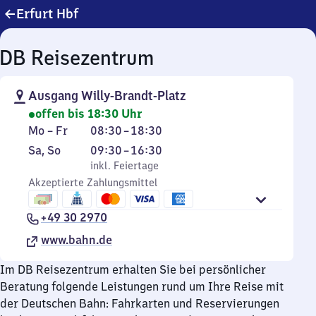
Erfurt Hbf
DB Reisezentrum
Ausgang Willy-Brandt-Platz
offen bis 18:30 Uhr
Montag
Von
Mo
–
Fr
08:30
–
18:30
bis
8
Samstag
,
Von
Sa
,
So
09:30
–
16:30
Freitag
Uhr
und
inkl. Feiertage
9
inkl. Feiertage
30
Sonntag
Akzeptierte Zahlungsmittel
Uhr
bis
30
18
+49 30 2970
bis
Uhr
16
www.bahn.de
30
Uhr
30
Im DB Reisezentrum erhalten Sie bei persönlicher
Beratung folgende Leistungen rund um Ihre Reise mit
der Deutschen Bahn: Fahrkarten und Reservierungen