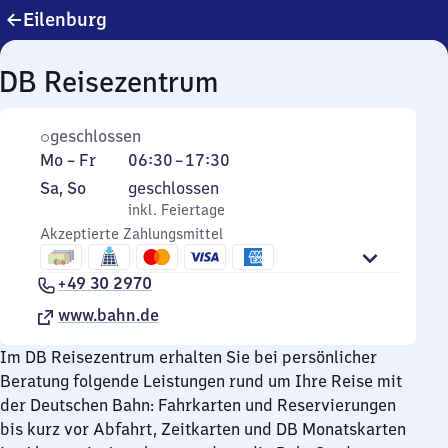
Eilenburg
DB Reisezentrum
geschlossen
Montag
Von
Mo
–
Fr
06:30
–
17:30
bis
6
Samstag
,
Sa
,
So
geschlossen
Freitag
Uhr
und
inkl. Feiertage
inkl. Feiertage
30
Sonntag
Akzeptierte Zahlungsmittel
bis
17
+49 30 2970
Uhr
www.bahn.de
30
Im DB Reisezentrum erhalten Sie bei persönlicher
Beratung folgende Leistungen rund um Ihre Reise mit
der Deutschen Bahn: Fahrkarten und Reservierungen
bis kurz vor Abfahrt, Zeitkarten und DB Monatskarten