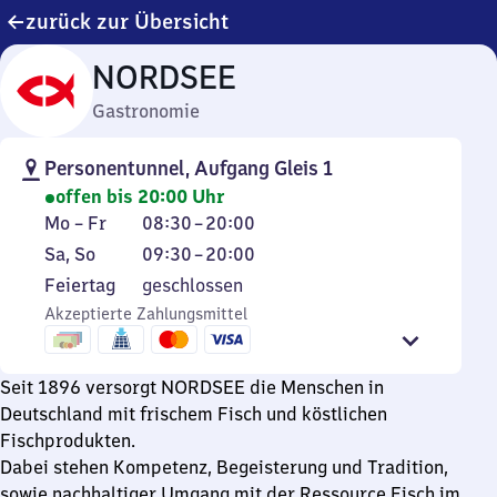
zurück zur Übersicht
NORDSEE
Gastronomie
Personentunnel, Aufgang Gleis 1
offen bis 20:00 Uhr
Montag
Von
Mo
–
Fr
08:30
–
20:00
bis
8
Samstag
Von
Sa
,
So
09:30
–
20:00
Freitag
Uhr
und
9
Feiertag
Feiertag
geschlossen
30
Sonntag
Uhr
Akzeptierte Zahlungsmittel
bis
30
20
bis
Uhr
20
Seit 1896 versorgt NORDSEE die Menschen in
Uhr
Deutschland mit frischem Fisch und köstlichen
Fischprodukten.
Dabei stehen Kompetenz, Begeisterung und Tradition,
sowie nachhaltiger Umgang mit der Ressource Fisch im