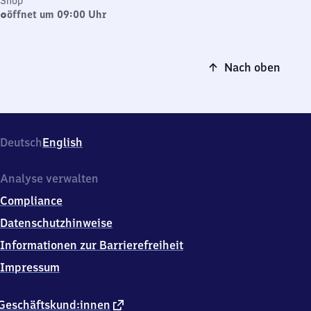
Shop
öffnet um 09:00 Uhr
Nach oben
Deutsch
English
Analyse verwalten
Compliance
Datenschutzhinweise
Informationen zur Barrierefreiheit
Impressum
externer
Geschäftskund:innen