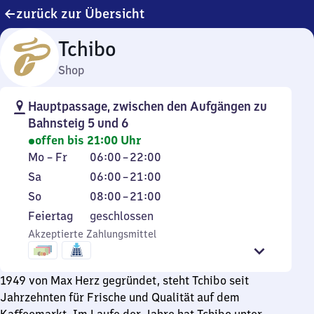
zurück zur Übersicht
Tchibo
Shop
Hauptpassage, zwischen den Aufgängen zu
Bahnsteig 5 und 6
offen bis 21:00 Uhr
Montag
Von
Mo
–
Fr
06:00
–
22:00
bis
6
Samstag
Von
Sa
06:00
–
21:00
Freitag
Uhr
6
Sonntag
Von
So
08:00
–
21:00
bis
Uhr
8
Feiertag
Feiertag
geschlossen
22
bis
Uhr
Akzeptierte Zahlungsmittel
Uhr
21
bis
Uhr
21
Uhr
1949 von Max Herz gegründet, steht Tchibo seit
Jahrzehnten für Frische und Qualität auf dem