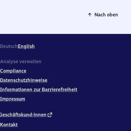
Nach oben
Deutsch
English
Analyse verwalten
Compliance
Datenschutzhinweise
Informationen zur Barrierefreiheit
Impressum
externer
Geschäftskund:innen
Link
Kontakt