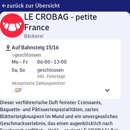
zurück zur Übersicht
LE CROBAG - petite
France
Bäckerei
Auf Bahnsteig 15/16
geschlossen
Montag
Von
Mo
–
Fr
06:00
–
13:00
bis
6
Samstag
,
Sa
,
So
geschlossen
Freitag
Uhr
und
inkl. Feiertage
inkl. Feiertage
bis
Sonntag
Akzeptierte Zahlungsmittel
13
Uhr
Dieser verführerische Duft feinster Croissants,
Baguette- und Pâtisseriespezialitäten, zartes
Blätterteigknuspern im Mund und ein unvergessliches
Geschmackserlebnis, das einen augenblicklich nach