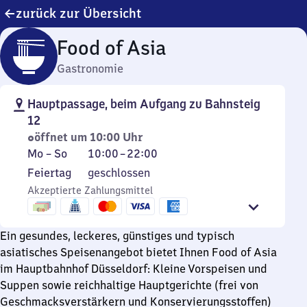
zurück zur Übersicht
Food of Asia
Gastronomie
Hauptpassage, beim Aufgang zu Bahnsteig
12
öffnet um 10:00 Uhr
Montag
Von
Mo
–
So
10:00
–
22:00
bis
10
Feiertag
Feiertag
geschlossen
Sonntag
Uhr
Akzeptierte Zahlungsmittel
bis
22
Uhr
Ein gesundes, leckeres, günstiges und typisch
asiatisches Speisenangebot bietet Ihnen Food of Asia
im Hauptbahnhof Düsseldorf: Kleine Vorspeisen und
Suppen sowie reichhaltige Hauptgerichte (frei von
Geschmacksverstärkern und Konservierungsstoffen)