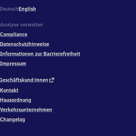
Deutsch
English
Analyse verwalten
Compliance
Datenschutzhinweise
Informationen zur Barrierefreiheit
Impressum
externer
Geschäftskund:innen
Link
Kontakt
Hausordnung
Verkehrsunternehmen
Changelog