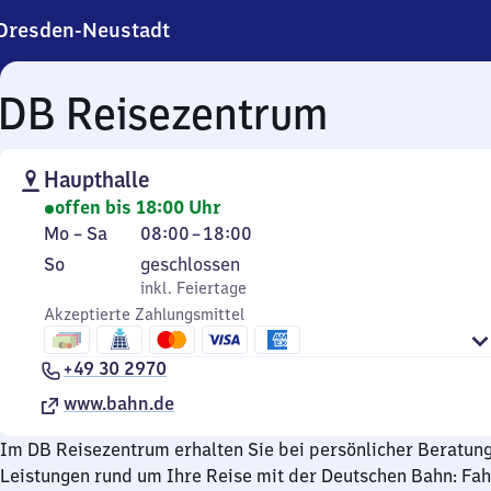
Dresden-Neustadt
DB Reisezentrum
Haupthalle
offen bis 18:00 Uhr
Montag
Von
Mo
–
Sa
08:00
–
18:00
bis
8
Sonntag
,
So
geschlossen
Samstag
Uhr
inkl. Feiertage
inkl. Feiertage
bis
Akzeptierte Zahlungsmittel
18
Uhr
+49 30 2970
www.bahn.de
Im DB Reisezentrum erhalten Sie bei persönlicher Beratun
Leistungen rund um Ihre Reise mit der Deutschen Bahn: Fa