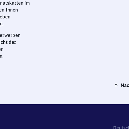
onatskarten im
en Ihnen
neben
g.
n erwerben
cht der
en
n.
Nac
Deutsc