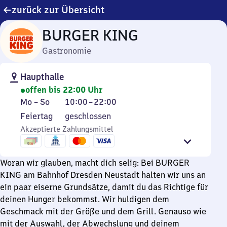
zurück zur Übersicht
BURGER KING
Gastronomie
Haupthalle
offen bis 22:00 Uhr
Montag
Von
Mo
–
So
10:00
–
22:00
bis
10
Feiertag
Feiertag
geschlossen
Sonntag
Uhr
Akzeptierte Zahlungsmittel
bis
22
Uhr
Woran wir glauben, macht dich selig: Bei BURGER
KING am Bahnhof Dresden Neustadt halten wir uns an
ein paar eiserne Grundsätze, damit du das Richtige für
deinen Hunger bekommst. Wir huldigen dem
Geschmack mit der Größe und dem Grill. Genauso wie
mit der Auswahl, der Abwechslung und deinem