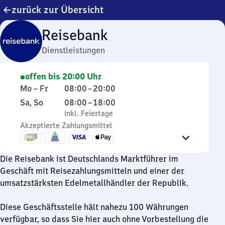
zurück zur Übersicht
Reisebank
Dienstleistungen
offen bis 20:00 Uhr
Montag
Von
Mo
–
Fr
08:00
–
20:00
bis
8
Samstag
,
Von
Sa
,
So
08:00
–
18:00
Freitag
Uhr
und
inkl. Feiertage
8
inkl. Feiertage
bis
Sonntag
Akzeptierte Zahlungsmittel
Uhr
20
bis
Uhr
18
Die Reisebank ist Deutschlands Marktführer im
Uhr
Geschäft mit Reisezahlungsmitteln und einer der
umsatzstärksten Edelmetallhändler der Republik.
Diese Geschäftsstelle hält nahezu 100 Währungen
verfügbar, so dass Sie hier auch ohne Vorbestellung die