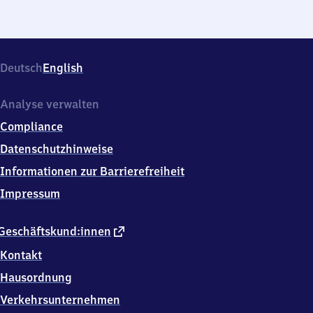
Deutsch
English
Analyse verwalten
Compliance
Datenschutzhinweise
Informationen zur Barrierefreiheit
Impressum
externer
Geschäftskund:innen
Link
Kontakt
Hausordnung
Verkehrsunternehmen