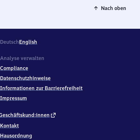
Nach oben
Deutsch
English
Analyse verwalten
Compliance
Datenschutzhinweise
Informationen zur Barrierefreiheit
Impressum
externer
Geschäftskund:innen
Link
Kontakt
Hausordnung