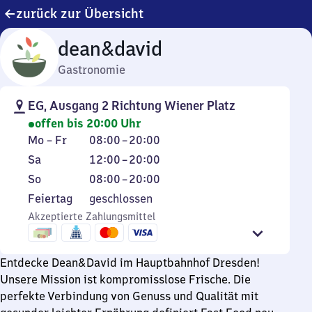
zurück zur Übersicht
dean&david
Gastronomie
EG, Ausgang 2 Richtung Wiener Platz
offen bis 20:00 Uhr
Montag
Von
Mo
–
Fr
08:00
–
20:00
bis
8
Samstag
Von
Sa
12:00
–
20:00
Freitag
Uhr
12
Sonntag
Von
So
08:00
–
20:00
bis
Uhr
8
Feiertag
Feiertag
geschlossen
20
bis
Uhr
Akzeptierte Zahlungsmittel
Uhr
20
bis
Uhr
20
Uhr
Entdecke Dean&David im Hauptbahnhof Dresden!
Unsere Mission ist kompromisslose Frische. Die
perfekte Verbindung von Genuss und Qualität mit