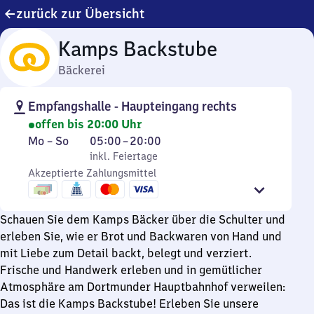
zurück zur Übersicht
Kamps Backstube
Bäckerei
Empfangshalle - Haupteingang rechts
offen bis 20:00 Uhr
Montag
,
Von
Mo
–
So
05:00
–
20:00
bis
inkl. Feiertage
5
inkl. Feiertage
Sonntag
Akzeptierte Zahlungsmittel
Uhr
bis
20
Schauen Sie dem Kamps Bäcker über die Schulter und
Uhr
erleben Sie, wie er Brot und Backwaren von Hand und
mit Liebe zum Detail backt, belegt und verziert.
Frische und Handwerk erleben und in gemütlicher
Atmosphäre am Dortmunder Hauptbahnhof verweilen:
Das ist die Kamps Backstube! Erleben Sie unsere