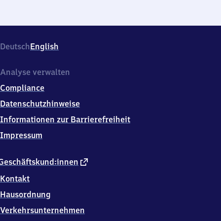
Deutsch
English
Analyse verwalten
Compliance
Datenschutzhinweise
Informationen zur Barrierefreiheit
Impressum
externer
Geschäftskund:innen
Link
Kontakt
Hausordnung
Verkehrsunternehmen