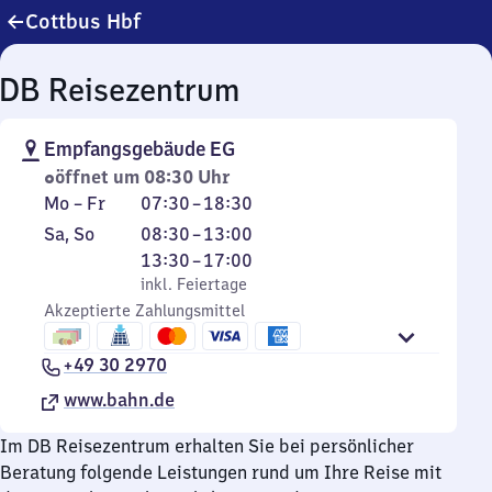
Cottbus Hbf
DB Reisezentrum
Empfangsgebäude EG
öffnet um 08:30 Uhr
Montag
Von
Mo
–
Fr
07:30
–
18:30
bis
7
Samstag
,
Von
Von
Sa
,
So
08:30
–
13:00
Freitag
Uhr
und
inkl. Feiertage
8
13
13:30
–
17:00
30
Sonntag
Uhr
Uhr
inkl. Feiertage
bis
Akzeptierte Zahlungsmittel
30
30
18
bis
bis
Uhr
+49 30 2970
13
17
30
Uhr
Uhr
www.bahn.de
Im DB Reisezentrum erhalten Sie bei persönlicher
Beratung folgende Leistungen rund um Ihre Reise mit