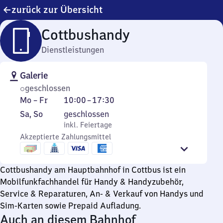
zurück zur Übersicht
Cottbushandy
Dienstleistungen
Galerie
geschlossen
Montag
Von
Mo
–
Fr
10:00
–
17:30
bis
10
Samstag
,
Sa
,
So
geschlossen
Freitag
Uhr
und
inkl. Feiertage
inkl. Feiertage
bis
Sonntag
Akzeptierte Zahlungsmittel
17
Uhr
Cottbushandy am Hauptbahnhof in Cottbus ist ein
30
Mobilfunkfachhandel für Handy & Handyzubehör,
Service & Reparaturen, An- & Verkauf von Handys und
Sim-Karten sowie Prepaid Aufladung.
Auch an diesem Bahnhof