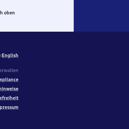
h oben
h
English
erwalten
mpliance
hinweise
efreiheit
pressum