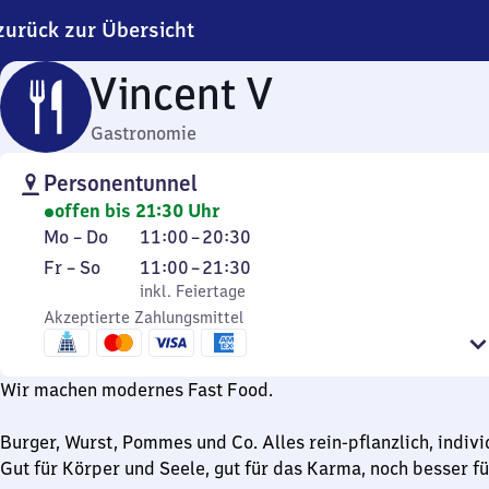
zurück zur Übersicht
Vincent V
Gastronomie
Personentunnel
offen bis 21:30 Uhr
Montag
Von
Mo
–
Do
11:00
–
20:30
bis
11
Freitag
,
Von
Fr
–
So
11:00
–
21:30
Donnerstag
Uhr
bis
inkl. Feiertage
11
inkl. Feiertage
bis
Sonntag
Akzeptierte Zahlungsmittel
Uhr
20
bis
Uhr
21
Wir machen modernes Fast Food.
30
Uhr
30
Burger, Wurst, Pommes und Co. Alles rein-pflanzlich, indivi
Gut für Körper und Seele, gut für das Karma, noch besser fü