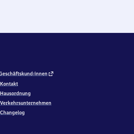
externer
Geschäftskund:innen
Link
Kontakt
Hausordnung
Verkehrsunternehmen
Changelog