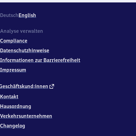
Deutsch
English
Analyse verwalten
Compliance
Datenschutzhinweise
Informationen zur Barrierefreiheit
Impressum
externer
Geschäftskund:innen
Link
Kontakt
Hausordnung
Verkehrsunternehmen
Changelog