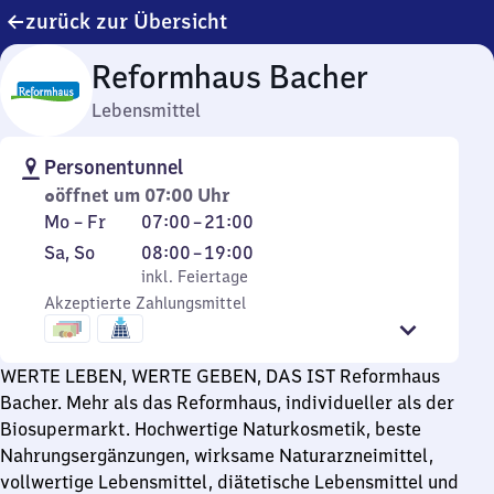
zurück zur Übersicht
Reformhaus Bacher
Lebensmittel
Personentunnel
öffnet um 07:00 Uhr
Montag
Von
Mo
–
Fr
07:00
–
21:00
bis
7
Samstag
,
Von
Sa
,
So
08:00
–
19:00
Freitag
Uhr
und
inkl. Feiertage
8
inkl. Feiertage
bis
Sonntag
Akzeptierte Zahlungsmittel
Uhr
21
bis
Uhr
19
WERTE LEBEN, WERTE GEBEN, DAS IST Reformhaus
Uhr
Bacher. Mehr als das Reformhaus, individueller als der
Biosupermarkt. Hochwertige Naturkosmetik, beste
Nahrungsergänzungen, wirksame Naturarzneimittel,
vollwertige Lebensmittel, diätetische Lebensmittel und