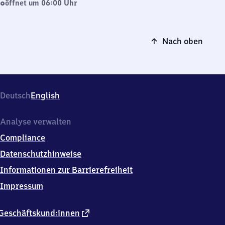
öffnet um 06:00 Uhr
Nach oben
Deutsch
English
Analyse verwalten
Compliance
Datenschutzhinweise
Informationen zur Barrierefreiheit
Impressum
externer
Geschäftskund:innen
Link