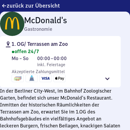
zurück zur Übersicht
McDonald's
Gastronomie
1. OG/ Terrassen am Zoo
offen 24/7
Montag
,
Von
Mo
–
So
00:00
–
00:00
bis
inkl. Feiertage
0
inkl. Feiertage
Sonntag
Akzeptierte Zahlungsmittel
Uhr
bis
0
In der Berliner City-West, im Bahnhof Zoologischer
Uhr
Garten, befindet sich unser McDonald's Restaurant.
Inmitten der historischen Räumlichkeiten der
Terrassen am Zoo, erwartet Sie im 1.OG des
Bahnhofsgebäudes ein vielfältiges Angebot an
leckeren Burgern, frischen Beilagen, knackigen Salaten