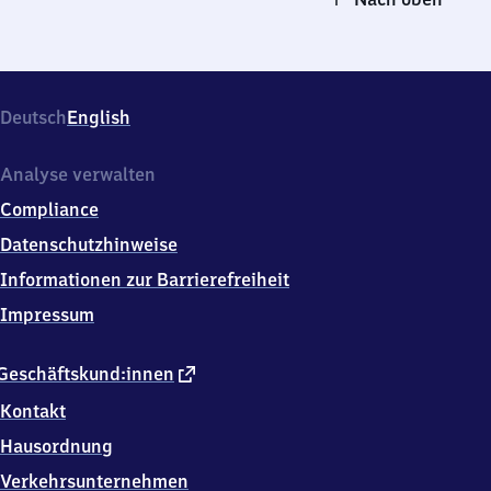
Deutsch
English
Analyse verwalten
Compliance
Datenschutzhinweise
Informationen zur Barrierefreiheit
Impressum
externer
Geschäftskund:innen
Link
Kontakt
Hausordnung
Verkehrsunternehmen