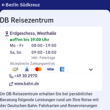
Berlin Südkreuz
DB Reisezentrum
Erdgeschoss, Westhalle
offen bis 19:00 Uhr
Montag
Von
Mo
–
Fr
08:00
–
19:00
bis
8
Samstag
,
Von
Sa
,
So
09:00
–
18:00
Freitag
Uhr
und
inkl. Feiertage
9
inkl. Feiertage
bis
Sonntag
Akzeptierte Zahlungsmittel
Uhr
19
bis
Uhr
+49 30 2970
18
Uhr
www.bahn.de
Im DB Reisezentrum erhalten Sie bei persönlicher
Beratung folgende Leistungen rund um Ihre Reise mit
der Deutschen Bahn: Fahrkarten und Reservierungen