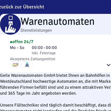
zurück zur Übersicht
Warenautomaten
Dienstleistungen
offen 24/7
Montag
,
Von
Mo
–
So
00:00
–
00:00
bis
inkl. Feiertage
0
inkl. Feiertage
Sonntag
Akzeptierte Zahlungsmittel
Uhr
bis
0
Geile Warenautomaten GmbH bietet Ihnen an Bahnhöfen in 
Uhr
Westdeutschland hochwertige Automaten an, die mit Mark
führenden Firmen befüllt sind und zu einem attraktiven Ve
und 365 Tage im Jahr angeboten werden.
Unsere Fülltechniker sind täglich damit beschäftigt, dass d