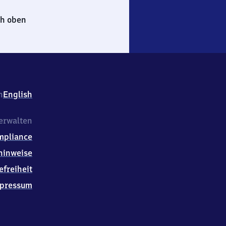
h oben
h
English
erwalten
mpliance
hinweise
efreiheit
pressum