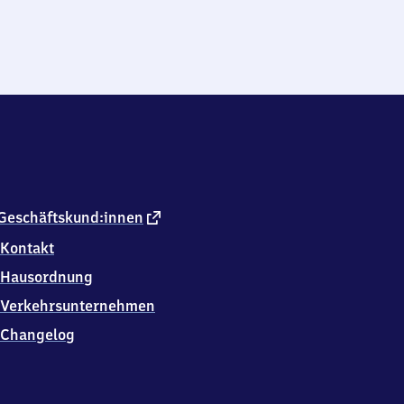
externer
Geschäftskund:innen
Link
Kontakt
Hausordnung
Verkehrsunternehmen
Changelog