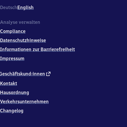
Deutsch
English
Analyse verwalten
Compliance
Datenschutzhinweise
Informationen zur Barrierefreiheit
Impressum
externer
Geschäftskund:innen
Link
Kontakt
Hausordnung
Verkehrsunternehmen
Changelog