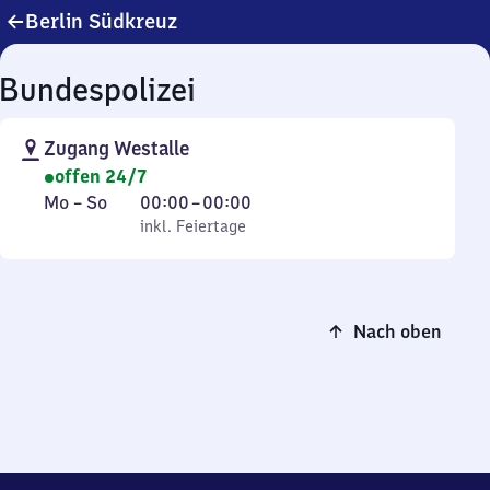
Berlin Südkreuz
Bundespolizei
Zugang Westalle
offen 24/7
Montag
,
Von
Mo
–
So
00:00
–
00:00
bis
inkl. Feiertage
0
inkl. Feiertage
Sonntag
Uhr
bis
0
Nach oben
Uhr