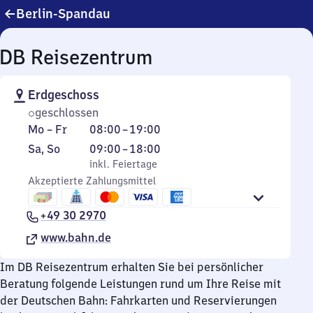
Berlin-Spandau
DB Reisezentrum
Erdgeschoss
geschlossen
Montag
Von
Mo
–
Fr
08:00
–
19:00
bis
8
Samstag
,
Von
Sa
,
So
09:00
–
18:00
Freitag
Uhr
und
inkl. Feiertage
9
inkl. Feiertage
bis
Sonntag
Akzeptierte Zahlungsmittel
Uhr
19
bis
Uhr
+49 30 2970
18
Uhr
www.bahn.de
Im DB Reisezentrum erhalten Sie bei persönlicher
Beratung folgende Leistungen rund um Ihre Reise mit
der Deutschen Bahn: Fahrkarten und Reservierungen