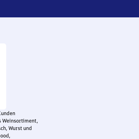
 Kunden
s Weinsortiment,
sch, Wurst und
Food,