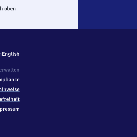
h oben
h
English
erwalten
mpliance
hinweise
efreiheit
pressum