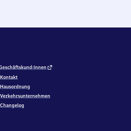
externer
Geschäftskund:innen
Link
Kontakt
Hausordnung
Verkehrsunternehmen
Changelog