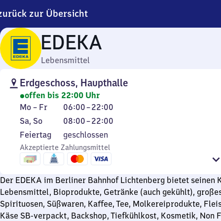
zurück zur Übersicht
EDEKA
Lebensmittel
Erdgeschoss, Haupthalle
offen bis 22:00 Uhr
Montag
Von
Mo
–
Fr
06:00
–
22:00
bis
6
Samstag
Von
Sa
,
So
08:00
–
22:00
Freitag
Uhr
und
8
Feiertag
Feiertag
geschlossen
bis
Sonntag
Uhr
Akzeptierte Zahlungsmittel
22
bis
Uhr
22
Uhr
Der EDEKA im Berliner Bahnhof Lichtenberg bietet seinen
Lebensmittel, Bioprodukte, Getränke (auch gekühlt), große
Spirituosen, Süßwaren, Kaffee, Tee, Molkereiprodukte, Flei
Käse SB-verpackt, Backshop, Tiefkühlkost, Kosmetik, Non 