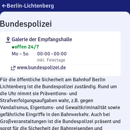
Berlin-Lichtenberg
Bundespolizei
Galerie der Empfangshalle
offen 24/7
Montag
,
Von
Mo
–
So
00:00
–
00:00
bis
inkl. Feiertage
0
inkl. Feiertage
Sonntag
www.bundespolizei.de
Uhr
bis
Für die öffentliche Sicherheit am Bahnhof Berlin
0
Lichtenberg ist die Bundespolizei zuständig. Rund um
Uhr
die Uhr nimmt sie Präventions- und
Strafverfolgungsaufgaben wahr, z.B. gegen
Vandalismus, Eigentums- und Gewaltkriminalität sowie
gefährliche Eingriffe in den Bahnverkehr. Auch bei
Großveranstaltungen ist die Bundespolizei präsent und
sorgt für die Sicherheit der Bahnreisenden und