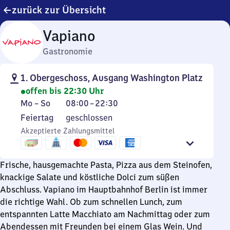
zurück zur Übersicht
Vapiano
Gastronomie
1. Obergeschoss, Ausgang Washington Platz
offen bis 22:30 Uhr
Montag
Von
Mo
–
So
08:00
–
22:30
bis
8
Feiertag
Feiertag
geschlossen
Sonntag
Uhr
Akzeptierte Zahlungsmittel
bis
22
Uhr
Frische, hausgemachte Pasta, Pizza aus dem Steinofen,
30
knackige Salate und köstliche Dolci zum süßen
Abschluss. Vapiano im Hauptbahnhof Berlin ist immer
die richtige Wahl. Ob zum schnellen Lunch, zum
entspannten Latte Macchiato am Nachmittag oder zum
Abendessen mit Freunden bei einem Glas Wein. Und