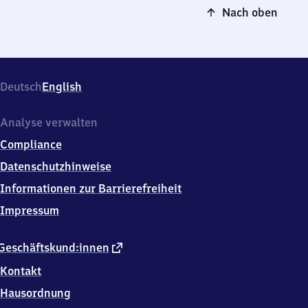
Nach oben
Deutsch
English
Analyse verwalten
Compliance
Datenschutzhinweise
Informationen zur Barrierefreiheit
Impressum
externer
Geschäftskund:innen
Link
Kontakt
Hausordnung