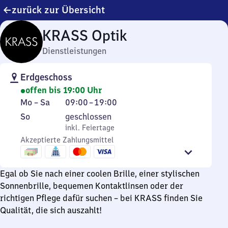
zurück zur Übersicht
KRASS Optik
Dienstleistungen
Erdgeschoss
offen bis 19:00 Uhr
Montag
Von
Mo
–
Sa
09:00
–
19:00
bis
9
Sonntag
,
So
geschlossen
Samstag
Uhr
inkl. Feiertage
inkl. Feiertage
bis
Akzeptierte Zahlungsmittel
19
Uhr
Egal ob Sie nach einer coolen Brille, einer stylischen
Sonnenbrille, bequemen Kontaktlinsen oder der
richtigen Pflege dafür suchen – bei KRASS finden Sie
Qualität, die sich auszahlt!