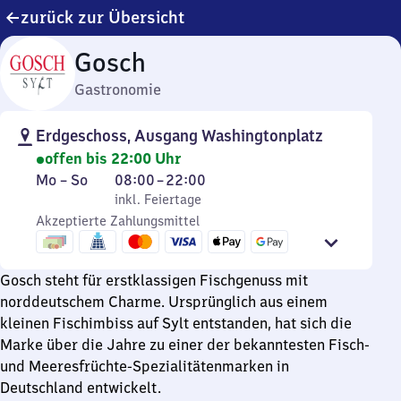
zurück zur Übersicht
Gosch
Gastronomie
Erdgeschoss, Ausgang Washingtonplatz
offen bis 22:00 Uhr
Montag
,
Von
Mo
–
So
08:00
–
22:00
bis
inkl. Feiertage
8
inkl. Feiertage
Sonntag
Akzeptierte Zahlungsmittel
Uhr
bis
22
Gosch steht für erstklassigen Fischgenuss mit
Uhr
norddeutschem Charme. Ursprünglich aus einem
kleinen Fischimbiss auf Sylt entstanden, hat sich die
Marke über die Jahre zu einer der bekanntesten Fisch-
und Meeresfrüchte-Spezialitätenmarken in
Deutschland entwickelt.