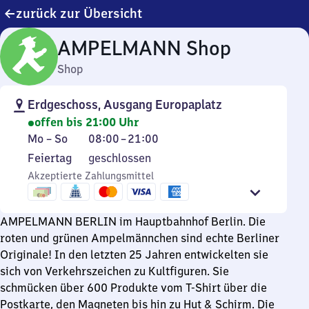
zurück zur Übersicht
AMPELMANN Shop
Shop
Erdgeschoss, Ausgang Europaplatz
offen bis 21:00 Uhr
Montag
Von
Mo
–
So
08:00
–
21:00
bis
8
Feiertag
Feiertag
geschlossen
Sonntag
Uhr
Akzeptierte Zahlungsmittel
bis
21
Uhr
AMPELMANN BERLIN im Hauptbahnhof Berlin. Die
roten und grünen Ampelmännchen sind echte Berliner
Originale! In den letzten 25 Jahren entwickelten sie
sich von Verkehrszeichen zu Kultfiguren. Sie
schmücken über 600 Produkte vom T-Shirt über die
Postkarte, den Magneten bis hin zu Hut & Schirm. Die