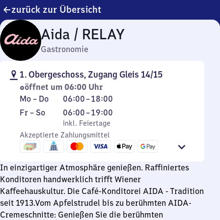
zurück zur Übersicht
Aida / RELAY
Gastronomie
1. Obergeschoss, Zugang Gleis 14/15
öffnet um 06:00 Uhr
Montag
Von
Mo
–
Do
06:00
–
18:00
bis
6
Freitag
,
Von
Fr
–
So
06:00
–
19:00
Donnerstag
Uhr
bis
inkl. Feiertage
6
inkl. Feiertage
bis
Sonntag
Akzeptierte Zahlungsmittel
Uhr
18
bis
Uhr
19
In einzigartiger Atmosphäre genießen. Raffiniertes
Uhr
Konditoren handwerklich trifft Wiener
Kaffeehauskultur. Die Café-Konditorei AIDA - Tradition
seit 1913.Vom Apfelstrudel bis zu berühmten AIDA-
Cremeschnitte: Genießen Sie die berühmten