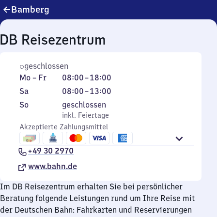
Bamberg
DB Reisezentrum
geschlossen
Montag
Von
Mo
–
Fr
08:00
–
18:00
bis
8
Samstag
Von
Sa
08:00
–
13:00
Freitag
Uhr
8
Sonntag
,
So
geschlossen
bis
Uhr
inkl. Feiertage
inkl. Feiertage
18
bis
Akzeptierte Zahlungsmittel
Uhr
13
Uhr
+49 30 2970
www.bahn.de
Im DB Reisezentrum erhalten Sie bei persönlicher
Beratung folgende Leistungen rund um Ihre Reise mit
der Deutschen Bahn: Fahrkarten und Reservierungen