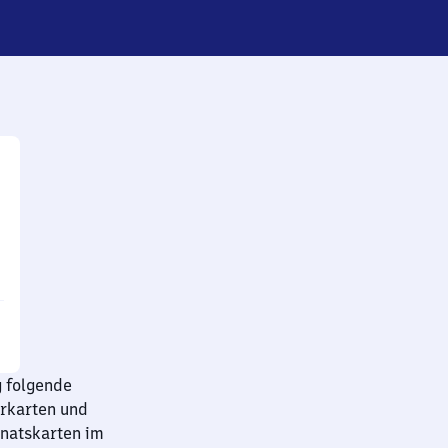
g folgende
hrkarten und
onatskarten im