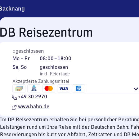
Backnang
DB Reisezentrum
geschlossen
Montag
Von
Mo
–
Fr
08:00
–
18:00
bis
8
Samstag
,
Sa
,
So
geschlossen
Freitag
Uhr
und
inkl. Feiertage
inkl. Feiertage
bis
Sonntag
Akzeptierte Zahlungsmittel
18
Uhr
+49 30 2970
www.bahn.de
Im DB Reisezentrum erhalten Sie bei persönlicher Beratun
Leistungen rund um Ihre Reise mit der Deutschen Bahn: Fa
Reservierungen bis kurz vor Abfahrt, Zeitkarten und DB M