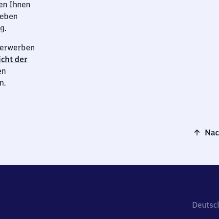
en Ihnen
neben
g.
n erwerben
cht der
en
n.
Nac
Deutsc