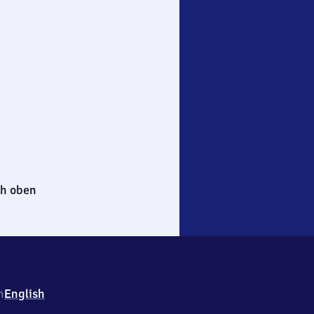
h oben
h
English