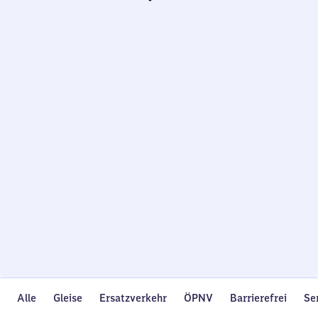
Wird
geladen…
Alle
Gleise
Ersatzverkehr
ÖPNV
Barrierefrei
Se