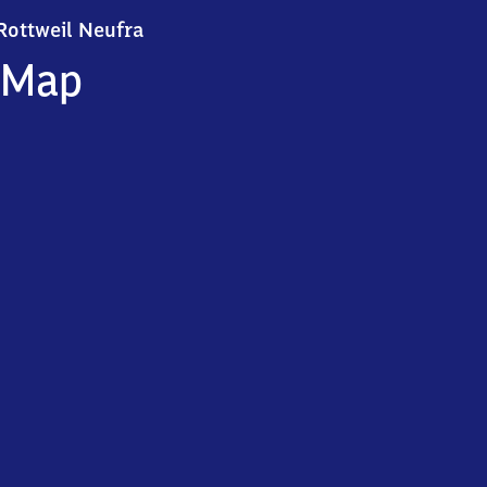
Rottweil Neufra
Rottweil Neufra
Map