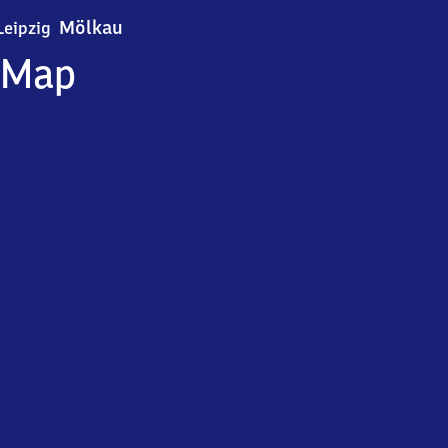
Leipzig-Mölkau
Mölkau
Leipzig
Map